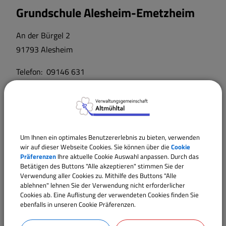
Grundschule Alesheim-Emetzheim
Sport und Freizeit
An der Bürgel 2
Satzungen und Verordnungen
91793 Alesheim
Telefon: 09146 631
Sehenswertes
https://www.gs-alem.de/
Breitbandversorgung
Wärmeplanung
Mittelschule Weißenburg
Um Ihnen ein optimales Benutzererlebnis zu bieten, verwenden
wir auf dieser Webseite Cookies. Sie können über die
Cookie
Präferenzen
Ihre aktuelle Cookie Auswahl anpassen. Durch das
Römerbrunnenweg 6
Betätigen des Buttons "Alle akzeptieren" stimmen Sie der
Verwendung aller Cookies zu. Mithilfe des Buttons "Alle
91781 Weißenburg/Bay.
ablehnen" lehnen Sie der Verwendung nicht erforderlicher
Cookies ab. Eine Auflistung der verwendeten Cookies finden Sie
https://www.mittelschule-weissenburg.de/
ebenfalls in unseren Cookie Präferenzen.