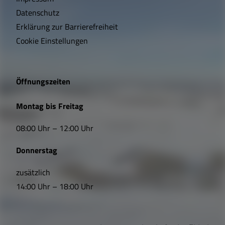
t
Datenschutz
Erklärung zur Barrierefreiheit
i
Cookie Einstellungen
g
e
Öffnungszeiten
L
Montag bis Freitag
i
08:00 Uhr – 12:00 Uhr
n
Donnerstag
k
s
zusätzlich
14:00 Uhr – 18:00 Uhr
,
Ö