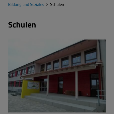
Geschichte
Bildung und Soziales
Schulen
Wappen
Schulen
Gemeinderat
Gemeindeteile
Mitteilungsblatt
Wohnen und Bauen
Bildung und Soziales
Vereine und Gruppen