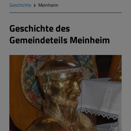
Zahlen und Daten
Geschichte
Meinheim
Gegend
Geschichte des
Gemeindeteils Meinheim
Geschichte
Wappen
Gemeinderat
Gemeindeteile
Dorfwettbewerb
Mitteilungsblatt