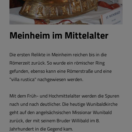
Wohnen und Bauen
Bildung und Soziales
Meinheim im Mittelalter
Vereine und Gruppen
Die ersten Relikte in Meinheim reichen bis in die
Sport und Freizeit
Römerzeit zurück. So wurde ein römischer Ring
gefunden, ebenso kann eine Römerstraße und eine
"villa rustica" nachgewiesen werden.
Satzungen und Verordnungen
Mit dem Früh- und Hochmittelalter werden die Spuren
Sehenswertes
nach und nach deutlicher. Die heutige Wunibaldkirche
geht auf den angelsächsischen Missionar Wunibald
Breitbandversorgung
zurück, der mit seinem Bruder Willibald im 8.
Jahrhundert in die Gegend kam.