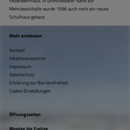
Feuerwehrhaus. In unmittelbarer Nähe zur
Mehrzweckhalle wurde 1996 auch noch ein neues
Schulhaus gebaut.
W
Mehr entdecken
i
Kontakt
c
Inhaltsverzeichnis
h
Impressum
t
Datenschutz
Erklärung zur Barrierefreiheit
i
Cookie Einstellungen
g
e
Öffnungszeiten
L
Montag bis Freitag