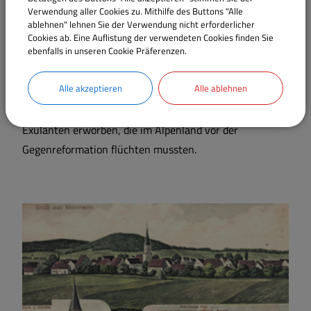
Verwendung aller Cookies zu. Mithilfe des Buttons "Alle
die Tyllischen Leute. Immer wieder mussten sich
ablehnen" lehnen Sie der Verwendung nicht erforderlicher
Meinheimer in den nahen Wäldern verstecken.
Cookies ab. Eine Auflistung der verwendeten Cookies finden Sie
ebenfalls in unseren Cookie Präferenzen.
Als der Dreißigjährige Krieg zu Ende ging, standen in
Alle akzeptieren
Alle ablehnen
Meinheim wie auch in vielen anderen Orten zahlreiche
Höfe leer. Sie wurden großteils von österreichischen
Exulanten erworben, die im Alpenland vor der
Gegenreformation flüchten mussten.