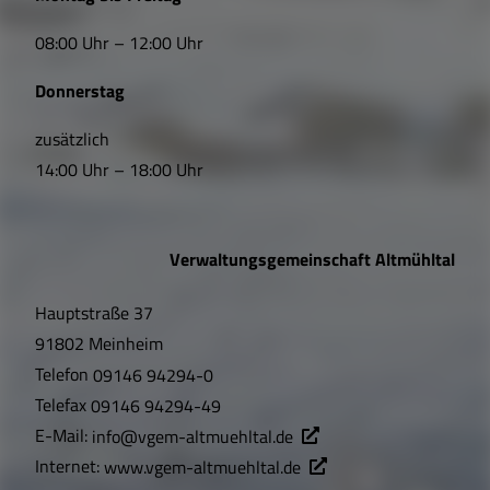
i
08:00 Uhr – 12:00 Uhr
n
Donnerstag
k
s
zusätzlich
14:00 Uhr – 18:00 Uhr
,
Ö
Verwaltungsgemeinschaft Altmühltal
f
Hauptstraße 37
f
91802 Meinheim
n
Telefon
09146 94294-0
u
Telefax
09146 94294-49
E-Mail:
info@vgem-altmuehltal.de
n
Internet:
www.vgem-altmuehltal.de