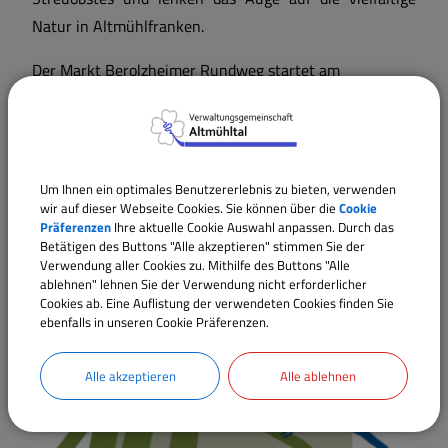
Natur in Altmühlfranken.
Der Markt Berolzheimer Rundweg startet am
Kriegerdenkmal.
Der Rundweg Meinheim startet am Bürgerhaus
Meinheim.
Um Ihnen ein optimales Benutzererlebnis zu bieten, verwenden
wir auf dieser Webseite Cookies. Sie können über die
Cookie
Der Rundweg in Sammenheim startet am
Präferenzen
Ihre aktuelle Cookie Auswahl anpassen. Durch das
Gemeindehaus.
Betätigen des Buttons "Alle akzeptieren" stimmen Sie der
Verwendung aller Cookies zu. Mithilfe des Buttons "Alle
Detaillierte Ausführungen gibt es auf der Homepage
ablehnen" lehnen Sie der Verwendung nicht erforderlicher
Cookies ab. Eine Auflistung der verwendeten Cookies finden Sie
www.streuobsterlebnislandschaft.de
ebenfalls in unseren Cookie Präferenzen.
Alle akzeptieren
Alle ablehnen