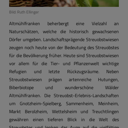
Sehenswertes
Bild: Ruth Ellinger
Altmühlfranken beherbergt eine Vielzahl an
Satzungen und Verordnungen
Naturschätzen, welche die historisch gewachsenen
Dörfer umgeben. Landschaftsprägende Streuobstwiesen
Breitbandversorgung
zeugen noch heute von der Bedeutung des Streuobstes
für die Bevölkerung früher. Heute sind Streuobstwiesen
Wärmeplanung
vor allem für die Tier- und Pflanzenwelt wichtige
Refugien und letzte Rückzugsräume. Neben
Streuobstwiesen prägen artenreiche Hutungen,
Biberbiotope und wunderschöne Wälder
Altmühlfranken. Die Streuobst-Erlebnis-Landschaften
um Gnotzheim-Spielberg, Sammenheim, Meinheim,
Markt Berolzheim, Wettelsheim und Treuchtlingen
gewähren einen tieferen Blick in die Welt des
Streuobstes und lenken das Auge auf die vielfältige