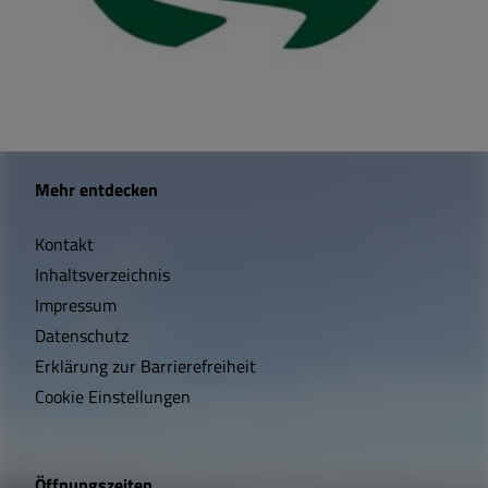
W
Mehr entdecken
i
Kontakt
c
Inhaltsverzeichnis
h
Impressum
t
Datenschutz
Erklärung zur Barrierefreiheit
i
Cookie Einstellungen
g
e
Öffnungszeiten