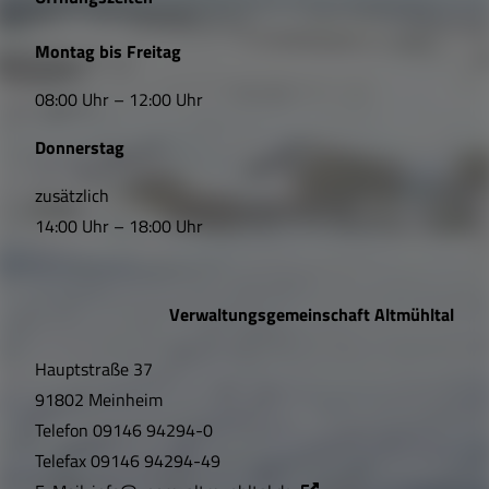
L
Montag bis Freitag
i
08:00 Uhr – 12:00 Uhr
n
Donnerstag
k
s
zusätzlich
14:00 Uhr – 18:00 Uhr
,
Ö
Verwaltungsgemeinschaft Altmühltal
f
Hauptstraße 37
f
91802 Meinheim
n
Telefon
09146 94294-0
u
Telefax
09146 94294-49