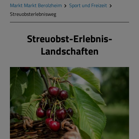
Geschichte
Markt Markt Berolzheim
Sport und Freizeit
Streuobsterlebnisweg
Wappen
Streuobst-Erlebnis-
Gemeinderat
Landschaften
Mitteilungsblatt
Wohnen und Bauen
Bildung und Soziales
Vereine und Gruppen
Sport und Freizeit