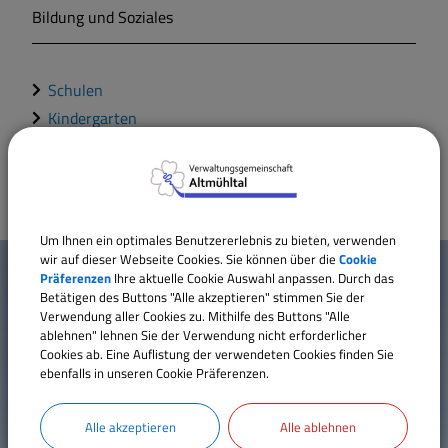
Bildung und Soziales
Markt Markt Berolzheim
Schulen
Gemeinde Meinheim
Kindergarten
Erwachsenenbildung - vhs
Um Ihnen ein optimales Benutzererlebnis zu bieten, verwenden
W
wir auf dieser Webseite Cookies. Sie können über die
Cookie
Mehr entdecken
Präferenzen
Ihre aktuelle Cookie Auswahl anpassen. Durch das
i
Betätigen des Buttons "Alle akzeptieren" stimmen Sie der
Verwendung aller Cookies zu. Mithilfe des Buttons "Alle
Kontakt
c
ablehnen" lehnen Sie der Verwendung nicht erforderlicher
Inhaltsverzeichnis
Cookies ab. Eine Auflistung der verwendeten Cookies finden Sie
h
ebenfalls in unseren Cookie Präferenzen.
Impressum
t
Datenschutz
Alle akzeptieren
Alle ablehnen
Erklärung zur Barrierefreiheit