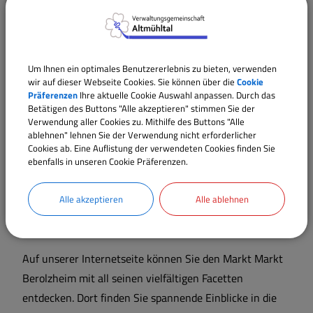
hochwertige, regional erzeugte Produkte mit dem
Einsatz moderner Technik verbinden und so die enge
Verbindung zwischen Natur, Nachhaltigkeit und
zeitgemäßem Arbeiten erlebbar machen.
Um Ihnen ein optimales Benutzererlebnis zu bieten, verwenden
wir auf dieser Webseite Cookies. Sie können über die
Cookie
Bei uns treffen Tradition und Gemeinschaft auf moderne
Präferenzen
Ihre aktuelle Cookie Auswahl anpassen. Durch das
Betätigen des Buttons "Alle akzeptieren" stimmen Sie der
Infrastruktur: Vereine, Feste, Café,
Verwendung aller Cookies zu. Mithilfe des Buttons "Alle
Einkaufsmöglichkeiten und medizinische Versorgung
ablehnen" lehnen Sie der Verwendung nicht erforderlicher
Cookies ab. Eine Auflistung der verwendeten Cookies finden Sie
sorgen für ein lebendiges Miteinander. Besonders danke
ebenfalls in unseren Cookie Präferenzen.
ich allen Bürgern, Ehrenamtlichen, unseren
Unternehmern sowie den Verwaltungsmitarbeitern, die
Alle akzeptieren
Alle ablehnen
unsere Gemeinde so lebendig, erfolgreich und herzlich
gestalten.
Auf unserer Internetseite können Sie den Markt Markt
Berolzheim mit all seinen vielfältigen Facetten
entdecken. Dort finden Sie spannende Einblicke in die