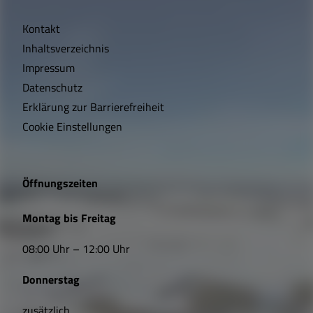
i
Kontakt
c
Inhaltsverzeichnis
h
Impressum
t
Datenschutz
Erklärung zur Barrierefreiheit
i
Cookie Einstellungen
g
e
Öffnungszeiten
L
Montag bis Freitag
i
08:00 Uhr – 12:00 Uhr
n
Donnerstag
k
zusätzlich